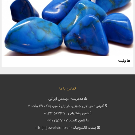
ها ولیت
تماس با ما
مدیریت :
مهندس ایرانی
آدرس :
دیباجی جنوبی، خیابان کامور، پلاک ۱۴۰ واحد ۲
تلفن پشتیبانی :
09212567167
تلفن ثابت :
02122567167
پست الکترونیک :
info[at]jewelstones.ir