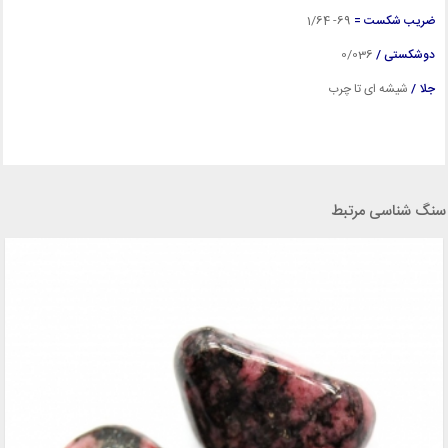
ضریب شکست =
69- 1/64
دوشکستی /
0/036
جلا /
شیشه ای تا چرب
سنگ شناسی مرتبط