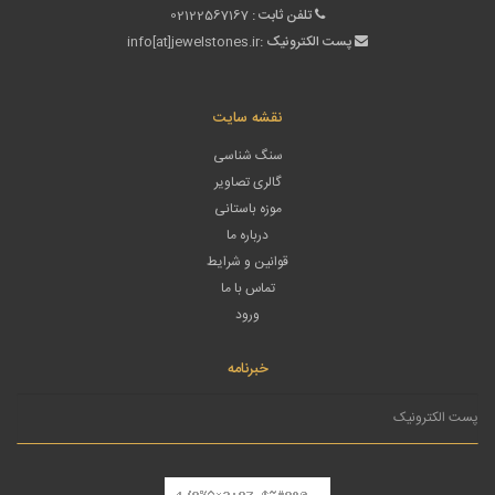
تلفن ثابت :
02122567167
پست الکترونیک :
info[at]jewelstones.ir
نقشه سایت
سنگ شناسی
گالری تصاویر
موزه باستانی
درباره ما
قوانین و شرایط
تماس با ما
ورود
خبرنامه