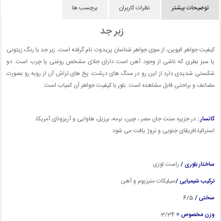
توضیحات بیشتر
نظرات کاربران
برچسب ها
زبر جد
کیفیت جواهر الیوین، از سوی جواهر شناسان پریدوت نام گرفته است. زبر جد با رنگ زیتونی
یا سبز بطری که ناشی از وجود آهن است دارای جلای مشخص روغنی یا چرب است. دو
شکستی شدیدی دارد.از این رو در سنگ های درشت، پخ های تراش آن از روبه رو بصورت
مضاعف و براحتی قابل مشاهده است. بلور با کیفیت جواهر آن کمیاب است.
کانسار :
در جزیره سنت جان مصر ، چین، برمه، برزیل، هاوایی و آریزونای آمریکا،
استرالیا،افریقای جنوبی و نروژ یافت می شود.
ساختار بلوری /
راست لوزی
ترکیب شیمیایی /
سیلیکات منیزیوم و آهن
سختی /
6/5
وزن مخصوص =
3
/34