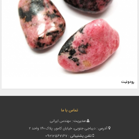
رودونیت
تماس با ما
مدیریت :
مهندس ایرانی
آدرس :
دیباجی جنوبی، خیابان کامور، پلاک ۱۴۰ واحد ۲
تلفن پشتیبانی :
09212567167