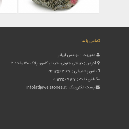
تماس با ما
مدیریت :
مهندس ایرانی
آدرس :
دیباجی جنوبی، خیابان کامور، پلاک ۱۴۰ واحد ۲
تلفن پشتیبانی :
09212567167
تلفن ثابت :
02122567167
پست الکترونیک :
info[at]jewelstones.ir