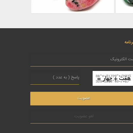
نامه
لغو عضویت