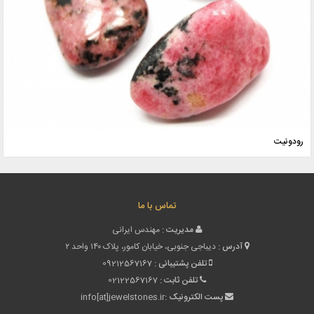
رودونیت
تماس با ما
مدیریت :
مهندس ایرانی
آدرس :
دیباجی جنوبی، خیابان کامور، پلاک ۱۴۰ واحد ۲
تلفن پشتیبانی :
09212567167
تلفن ثابت :
02122567167
پست الکترونیک :
info[at]jewelstones.ir