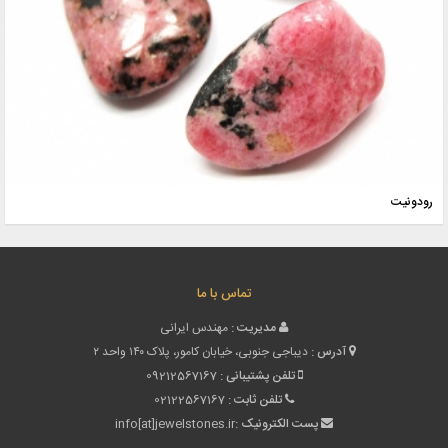
رودونیت
تماس با ما
مدیریت :
مهندس ایرانی
آدرس :
دیباجی جنوبی، خیابان کامور، پلاک ۱۴۰ واحد ۲
تلفن پشتیبانی :
09212567167
تلفن ثابت :
02122567167
پست الکترونیک :
info[at]jewelstones.ir